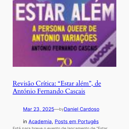
Revisão Crítica: “Estar além”, de
António Fernando Cascais
Mar 23, 2025
—
Daniel Cardoso
by
in
Academia
, 
Posts em Portugês
Está para breve o evento de lançamento de “Estar