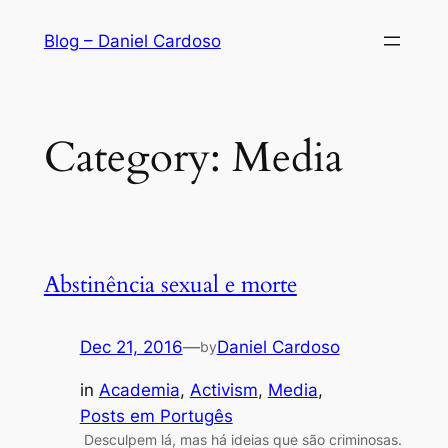
Skip
Blog – Daniel Cardoso
to
content
Category:
Media
Abstinência sexual e morte
Dec 21, 2016
—
Daniel Cardoso
by
in
Academia
, 
Activism
, 
Media
, 
Posts em Portugês
Desculpem lá, mas há ideias que são criminosas.