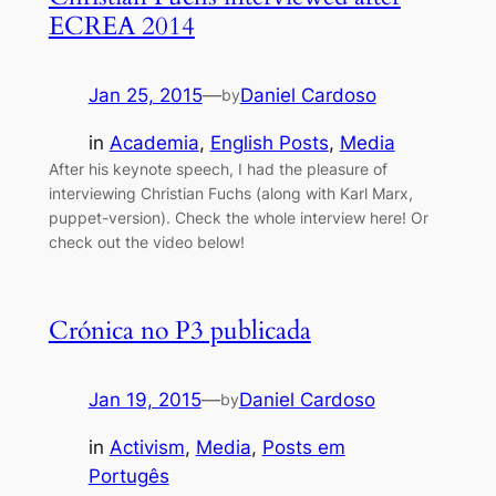
ECREA 2014
Jan 25, 2015
—
Daniel Cardoso
by
in
Academia
, 
English Posts
, 
Media
After his keynote speech, I had the pleasure of
interviewing Christian Fuchs (along with Karl Marx,
puppet-version). Check the whole interview here! Or
check out the video below!
Crónica no P3 publicada
Jan 19, 2015
—
Daniel Cardoso
by
in
Activism
, 
Media
, 
Posts em
Portugês