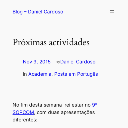
Skip
Blog – Daniel Cardoso
to
content
Próximas actividades
Nov 9, 2015
—
Daniel Cardoso
by
in
Academia
, 
Posts em Portugês
No fim desta semana irei estar no
9º
SOPCOM
, com duas apresentações
diferentes: