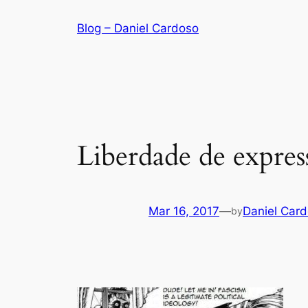
Skip
Blog – Daniel Cardoso
to
content
Liberdade de expres
Mar 16, 2017
—
Daniel Car
by