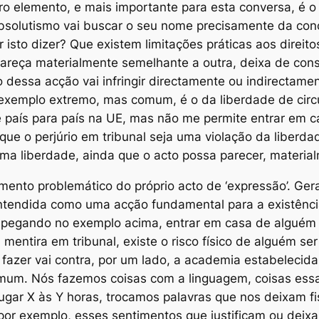
eiro elemento, e mais importante para esta conversa, é 
 absolutismo vai buscar o seu nome precisamente da co
r isto dizer? Que existem limitações práticas aos direi
eça materialmente semelhante a outra, deixa de constit
o dessa acção vai infringir directamente ou indirectame
exemplo extremo, mas comum, é o da liberdade de circul
e país para país na UE, mas não me permite entrar em 
 o perjúrio em tribunal seja uma violação da liberda
ma liberdade, ainda que o acto possa parecer, materia
mento problemático do próprio acto de ‘expressão’. Ge
 entendida como uma acção fundamental para a existên
, pegando no exemplo acima, entrar em casa de alguém 
mentira em tribunal, existe o risco físico de alguém s
 fazer vai contra, por um lado, a academia estabelecid
comum. Nós fazemos
coisas
com a linguagem, coisas essa
gar X às Y horas, trocamos palavras que nos deixam fis
por exemplo, esses sentimentos que justificam ou deixam