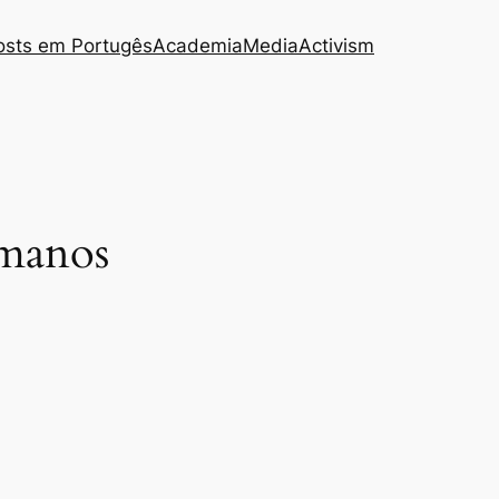
osts em Portugês
Academia
Media
Activism
umanos