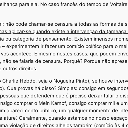
lhança paralela. No caso francês do tempo de Voltaire,
l: não pode chamar-se censura a todas as formas de silê
nas aplicar-se quando existe a intervenção da (ameaça
eia ou categoria de pensamento
. Existem imensos mome
 – experimentem ir fazer um comício político para o me
 vos acontece. E mesmo nestes casos, que podem envolv
, não se falaria de censura. Porquê? Porque não apresen
outros direitos.
o
Charlie Hebdo
, seja o Nogueira Pinto), se houve inter
não). Que provas há disso? Simples: consigo em segundos
pessoas que defendem que é preciso deixar falar o discu
onsigo comprar o
Mein Kampf
, consigo comprar mil e um
, um aparecimento público, um qualquer momento de int
e ature’. Geralmente, quando estamos no nosso espaço,
uma violação de direitos alheios também (comício às 4