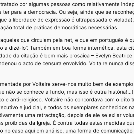
 tratado por algumas pessoas como relativamente inde
 ter para a democracia. Ou seja, ainda que se reconheç
rque a liberdade de expressão é ultrapassada e violada)
lação total de práticas democráticas necessárias.
daquelas que circulam pela net, e que em português é q
ito a dizê-lo”. Também em boa forma internética, esta c
rdade da citação é bem mais prosaica – Evelyn Beatrice 
nou o acto de censura envolvido. Voltaire nunca disse
omentada por Voltaire serve-nos
muito bem
de exemplo 
que não se conhece a fundo, mas isso é outra história!…)
uico e anti-religioso. Voltaire não concordava com o dit
cutivo e judicial, e
todos os exemplares
conhecidos na
ntivamente uma retractação,
depois
de ele se exilar vol
as proibidas da Igreja. É contra todas estas medidas que
 no caso aqui em análise, uma forma de comunicação qu