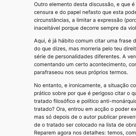
Outro elemento desta discussão, e que é
censura e do papel nefasto que esta pode
circunstâncias, a limitar a expressão (po
inaceitável porque decorre sempre da vio
Aqui, é já hábito comum citar uma frase 
do que dizes, mas morreria pelo teu dire
série de personalidades diferentes. A ve
comentando um certo acontecimento, conde
parafraseou nos seus próprios termos.
No entanto, e ironicamente, a situação c
prático sobre por que é perigoso citar o 
tratado filosófico e político anti-monárq
tratado? Ora, entrou em acção o poder exe
mas só
depois
de o autor publicar preve
de o tratado ser colocado na lista de obr
Reparem agora nos detalhes: temos, como