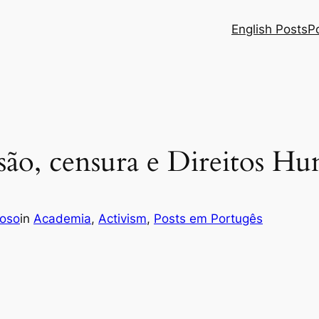
English Posts
P
são, censura e Direitos H
doso
in
Academia
, 
Activism
, 
Posts em Portugês