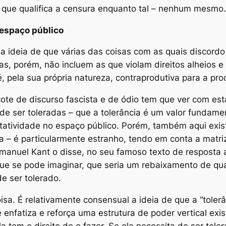
que qualifica a censura enquanto tal –
nenhum
mesmo.
 espaço público
da ideia de que várias das coisas com as quais discor
as, porém, não incluem as que violam direitos alheios 
, pela sua própria natureza, contraprodutiva para a produ
cote de discurso fascista e de ódio tem que ver com es
de ser toleradas – que a tolerância é um valor fundam
ntatividade no espaço público. Porém, também aqui exis
a – é particularmente estranho, tendo em conta a matriz 
manuel Kant o disse, no seu famoso texto de resposta a
ue se pode imaginar, que seria um rebaixamento de qua
e ser tolerado.
 coisa. É relativamente consensual a ideia de que a “tole
 enfatiza e reforça uma estrutura de poder vertical ex
ela tem o direito de o fazer. Se ela necessita de ser to