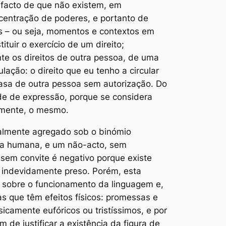
o facto de que não existem, em
ncentração de poderes, e portanto de
tos – ou seja, momentos e contextos em
uir o exercício de um direito;
nte os direitos de outra pessoa, de uma
ação: o direito que eu tenho a circular
casa de outra pessoa sem autorização. Do
de de expressão, porque se considera
lmente, o mesmo.
ralmente agregado sob o binómio
cia humana, e um não-acto, sem
sem convite é negativo porque existe
er indevidamente preso. Porém, esta
a sobre o funcionamento da linguagem e,
s que têm efeitos físicos: promessas e
icamente eufóricos ou tristíssimos, e por
 de justificar a existência da figura de