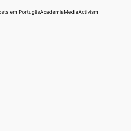
osts em Portugês
Academia
Media
Activism