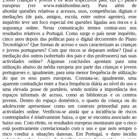
europeus (ver www.eukidsonline.net). Para além de
abordar questões relativas a acessos, usos, competências digitais e
mediações (de pais, amigos, escola, entre outros agentes), esse
inquérito teve um foco especial em questões ligadas aos riscos e à
segurança online. Nesta comunicação iremos centrar-nos nos
resultados relativos a Portugal. Como surge o país neste inquérito,
cinco anos depois das políticas para o digital decorrentes do Plano
Tecnológico? Que formas de acesso e usos caracterizam as crianças
e jovens portugueses? Com que riscos se deparam online? Qual a
mediação dos outros (sobretudo dos pais e dos professores) nas suas
actividades online? Algumas conclusões apontam para uma
utilização abaixo da média europeia por parte das crianças e jovens
portugueses e, igualmente, para uma menor frequência de utilização
do que os seus pares europeus. Constata-se, igualmente, uma
aparente contradição entre a fraca frequência diária ao nível do uso e
uma elevada posse de portáteis, sendo notória a importância dos
espaços informais de acesso, como as bibliotecas e os centros
juvenis. Dentro do espaço doméstico, o quarto da criança ou do
adolescente apresentase como um contexto primordial para as
actividades online. Verificou-se ainda que a incidência de riscos
contemplados é relativamente baixa, o que se encontra associado ao
baixo uso. Com efeito, os resultados europeus mostraram que o risco
está positivamente correlacionado com o uso e que nem sempre o
risco conduz a situações danosas. Em Portugal, o dano incidiu